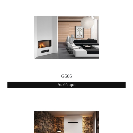
G505
Διαθέσιμο