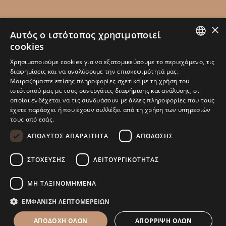
×
ΕΠΙΚΟΙΝΩΝΙΑ
Αυτός ο ιστότοπος χρησιμοποιεί
cookies
Ρετσίνα 32 18540, Πειραιάς
GREEK
Χρησιμοποιούμε cookies για να εξατομικεύσουμε το περιεχόμενο, τις
+30 210 4128446
διαφημίσεις και να αναλύσουμε την επισκεψιμότητά μας.
ENGLISH
Μοιραζόμαστε επίσης πληροφορίες σχετικά με τη χρήση του
info@kamarianakis.gr
ιστότοπού μας με τους συνεργάτες διαφήμισης και ανάλυσης, οι
οποίοι ενδέχεται να τις συνδυάσουν με άλλες πληροφορίες που τους
έχετε παράσχει ή που έχουν συλλέξει από τη χρήση των υπηρεσιών
τους από εσάς.
SOCIAL MEDIA
ΑΠΟΛΎΤΩΣ ΑΠΑΡΑΊΤΗΤΑ
ΑΠΌΔΟΣΗΣ
ΣΤΌΧΕΥΣΗΣ
ΛΕΙΤΟΥΡΓΙΚΌΤΗΤΑΣ
Design & development by
Web Intelligence
ΜΗ ΤΑΞΙΝΟΜΗΜΈΝΑ
ΕΜΦΆΝΙΣΗ ΛΕΠΤΟΜΕΡΕΙΏΝ
ΑΠΟΔΟΧΉ ΌΛΩΝ
ΑΠΌΡΡΙΨΗ ΌΛΩΝ