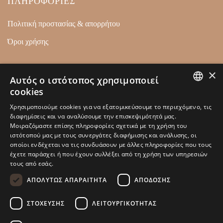
ΠΛΗΡΟΦΟΡΙΕΣ
Πολιτική προστασίας & απορρήτου
Όροι χρήσης
×
ΕΠΙΚΟΙΝΩΝΙΑ
Αυτός ο ιστότοπος χρησιμοποιεί
cookies
Ρετσίνα 32 18540, Πειραιάς
GREEK
Χρησιμοποιούμε cookies για να εξατομικεύσουμε το περιεχόμενο, τις
+30 210 4128446
διαφημίσεις και να αναλύσουμε την επισκεψιμότητά μας.
ENGLISH
Μοιραζόμαστε επίσης πληροφορίες σχετικά με τη χρήση του
info@kamarianakis.gr
ιστότοπού μας με τους συνεργάτες διαφήμισης και ανάλυσης, οι
οποίοι ενδέχεται να τις συνδυάσουν με άλλες πληροφορίες που τους
έχετε παράσχει ή που έχουν συλλέξει από τη χρήση των υπηρεσιών
τους από εσάς.
SOCIAL MEDIA
ΑΠΟΛΎΤΩΣ ΑΠΑΡΑΊΤΗΤΑ
ΑΠΌΔΟΣΗΣ
ΣΤΌΧΕΥΣΗΣ
ΛΕΙΤΟΥΡΓΙΚΌΤΗΤΑΣ