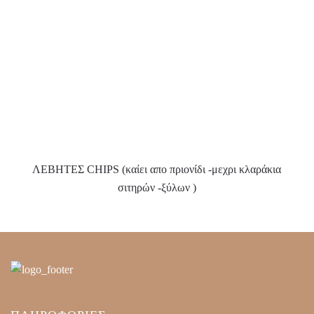
ΛΕΒΗΤΕΣ CHIPS (καίει απο πριονίδι -μεχρι κλαράκια
σιτηρών -ξύλων )